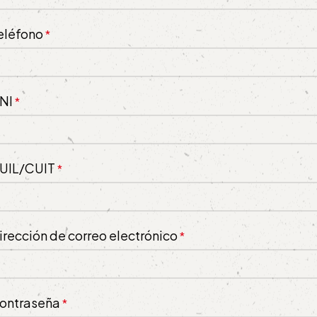
eléfono
*
NI
*
UIL/CUIT
*
irección de correo electrónico
*
ontraseña
*