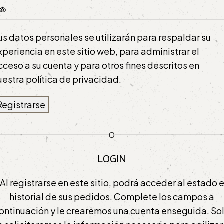
us datos personales se utilizarán para respaldar su
xperiencia en este sitio web, para administrar el
cceso a su cuenta y para otros fines descritos en
uestra
política de privacidad
.
Registrarse
O
LOGIN
Al registrarse en este sitio, podrá acceder al estado 
historial de sus pedidos. Complete los campos a
ontinuación y le crearemos una cuenta enseguida. So