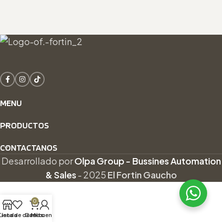
MENU
PRODUCTOS
CONTACTANOS
Desarrollado por
Olpa Group - Bussines Automation
& Sales
-
2025
El Fortin Gaucho
0
Tienda
Lista de deseos
Carrito
Mi cuenta