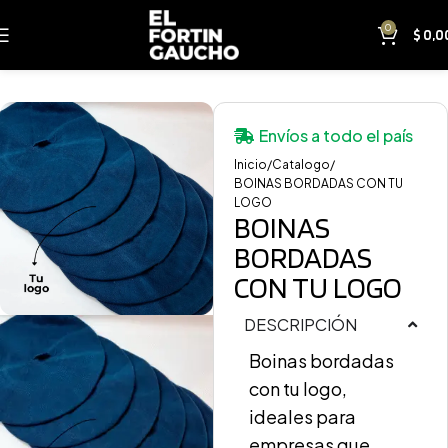
0
$
0,0
Envíos a todo el país
Inicio
Catalogo
BOINAS BORDADAS CON TU
LOGO
BOINAS
BORDADAS
CON TU LOGO
DESCRIPCIÓN
Boinas bordadas
con tu logo,
ideales para
empresas que