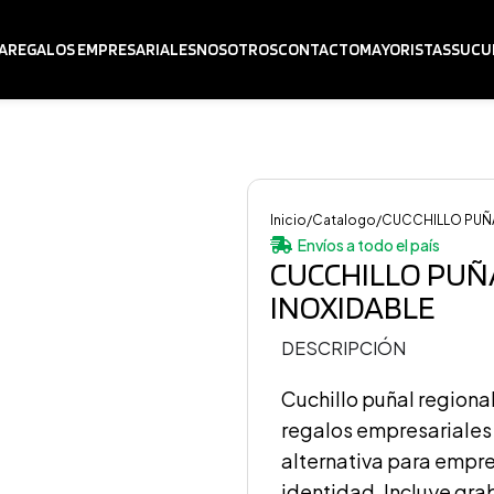
A
REGALOS EMPRESARIALES
NOSOTROS
CONTACTO
MAYORISTAS
SUCU
Inicio
Catalogo
CUCCHILLO PUÑA
Envíos a todo el país
CUCCHILLO PUÑA
INOXIDABLE
DESCRIPCIÓN
Cuchillo puñal regional
regalos empresariales
alternativa para empr
identidad. Incluye gra