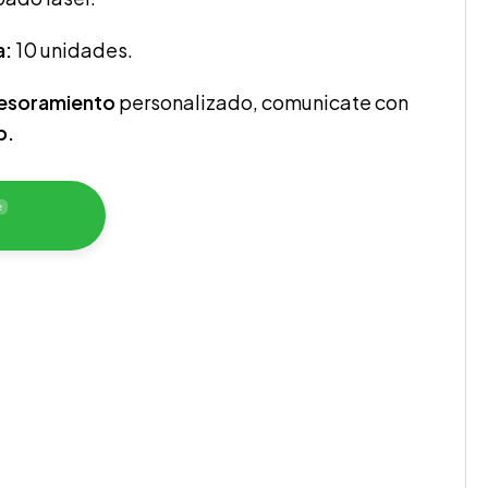
a:
10 unidades.
sesoramiento
personalizado, comunicate con
p.
e