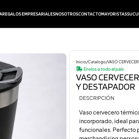
A
REGALOS EMPRESARIALES
NOSOTROS
CONTACTO
MAYORISTAS
SUCU
Inicio
Catalogo
VASO CERVECER
Envíos a todo el país
VASO CERVECER
Y DESTAPADOR
DESCRIPCIÓN
Vaso cervecero térmic
incorporado, ideal pa
funcionales. Perfecto 
merchandising person