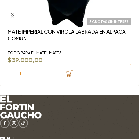
3 CUOTAS SIN INTERÉS
MATE IMPERIAL CON VIROLA LABRADA EN ALPACA
Y
COMUN
F
,
TODO PARA EL MATE
MATES
TO
$
39.000,00
$
MENU