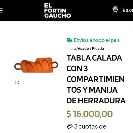
0
$
0,0
Envíos a todo el país
Inicio
Asado / Picada
TABLA CALADA
CON 3
COMPARTIMIEN
Clic para ampliar
TOS Y MANIJA
DE HERRADURA
$
16.000,00
💳 3 cuotas de