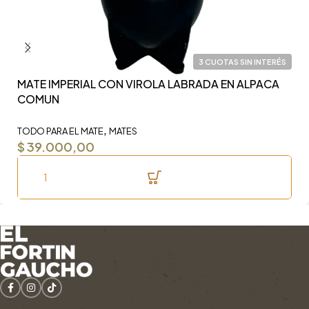
3 CUOTAS SIN INTERÉS
MATE IMPERIAL CON VIROLA LABRADA EN ALPACA
Y
COMUN
F
,
TODO PARA EL MATE
MATES
TO
$
39.000,00
$