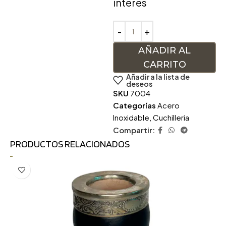
interés
AÑADIR AL
CARRITO
Añadir a la lista de
deseos
SKU
7004
Categorías
Acero
Inoxidable
,
Cuchilleria
Compartir:
PRODUCTOS RELACIONADOS