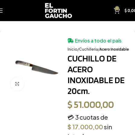
0
$
0,0
Envíos a todo el país
Inicio
Cuchilleria
Acero Inoxidable
CUCHILLO DE
ACERO
INOXIDABLE DE
Clic para ampliar
20cm.
$
51.000,00
💳 3 cuotas de
$
17.000,00
sin