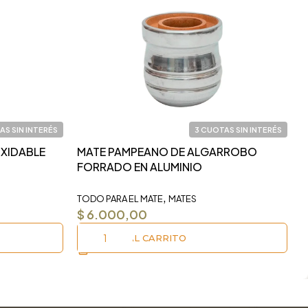
AS SIN INTERÉS
3 CUOTAS SIN INTERÉS
OXIDABLE
MATE PAMPEANO DE ALGARROBO
F
FORRADO EN ALUMINIO
M
,
TODO PARA EL MATE
MATES
I
$
6.000,00
AÑADIR AL CARRITO