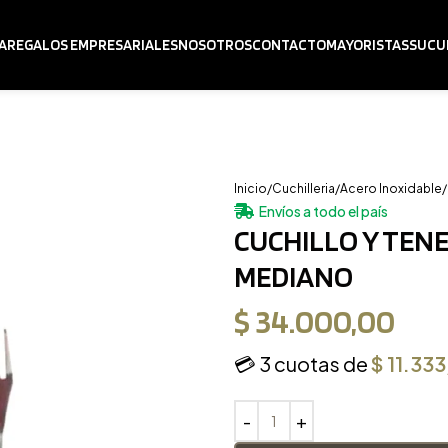
A
REGALOS EMPRESARIALES
NOSOTROS
CONTACTO
MAYORISTAS
SUCU
Inicio
Cuchilleria
Acero Inoxidable
Envíos a todo el país
CUCHILLO Y TEN
MEDIANO
$
34.000,00
💳 3 cuotas de
$
11.333