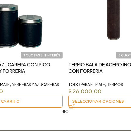
3 CUOTAS SIN INTERÉS
3 CUOT
 AZUCARERA CON PICO
TERMO BALA DE ACERO IN
Y FORRERIA
CON FORRERIA
,
,
 MATE
YERBERAS Y AZUCARERAS
TODO PARA EL MATE
TERMOS
0
$
26.000,00
 CARRITO
SELECCIONAR OPCIONES