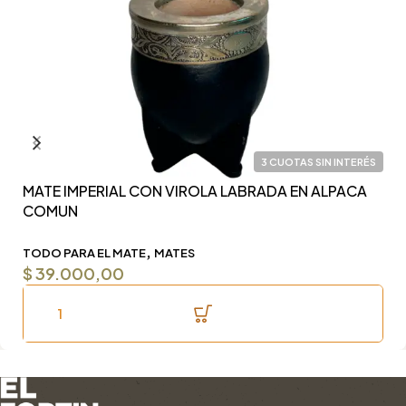
3 CUOTAS SIN INTERÉS
MATE IMPERIAL CON VIROLA LABRADA EN ALPACA
Y
COMUN
F
,
TODO PARA EL MATE
MATES
T
$
39.000,00
$