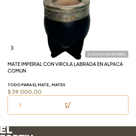
3 CUOTAS SIN INTERÉS
MATE IMPERIAL CON VIROLA LABRADA EN ALPACA
Y
COMUN
F
,
TODO PARA EL MATE
MATES
T
$
39.000,00
$