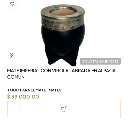
3 CUOTAS SIN INTERÉS
MATE IMPERIAL CON VIROLA LABRADA EN ALPACA
Y
COMUN
F
,
TODO PARA EL MATE
MATES
T
$
39.000,00
$