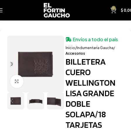
0
$
0,0
Envíos a todo el país
Inicio
Indumentaria Gaucha
Accesorios
BILLETERA
CUERO
WELLINGTON
Clic para ampliar
LISA GRANDE
DOBLE
SOLAPA/18
TARJETAS