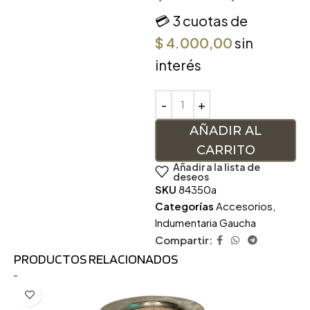
💳 3 cuotas de
$
4.000,00
sin
interés
AÑADIR AL
CARRITO
Añadir a la lista de
deseos
SKU
84350a
Categorías
Accesorios
,
Indumentaria Gaucha
Compartir:
PRODUCTOS RELACIONADOS