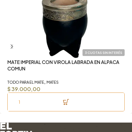
3 CUOTAS SIN INTERÉS
MATE IMPERIAL CON VIROLA LABRADA EN ALPACA
Y
COMUN
F
,
TODO PARA EL MATE
MATES
TO
$
39.000,00
$