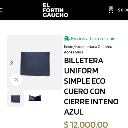
0
$
0,0
Envíos a todo el país
Inicio
Indumentaria Gaucha
Accesorios
BILLETERA
UNIFORM
SIMPLE ECO
Clic para ampliar
CUERO CON
CIERRE INTENO
AZUL
$
12.000,00