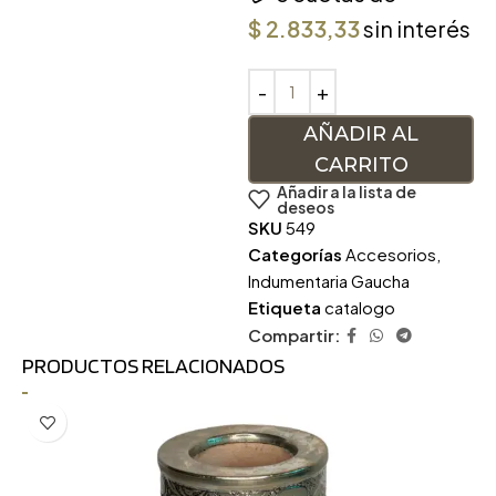
$
2.833,33
sin interés
AÑADIR AL
CARRITO
Añadir a la lista de
deseos
SKU
549
Categorías
Accesorios
,
Indumentaria Gaucha
Etiqueta
catalogo
Compartir:
PRODUCTOS RELACIONADOS