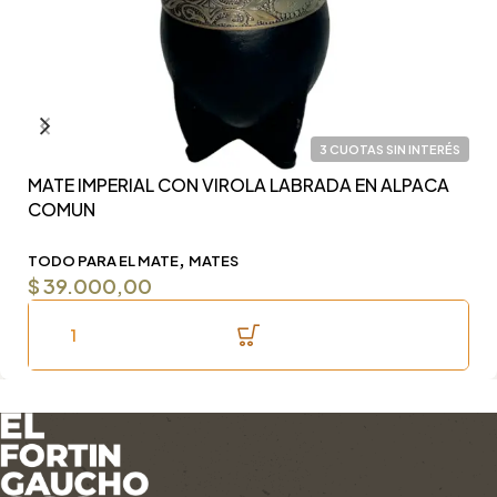
3 CUOTAS SIN INTERÉS
MATE IMPERIAL CON VIROLA LABRADA EN ALPACA
Y
COMUN
F
,
TODO PARA EL MATE
MATES
T
$
39.000,00
$