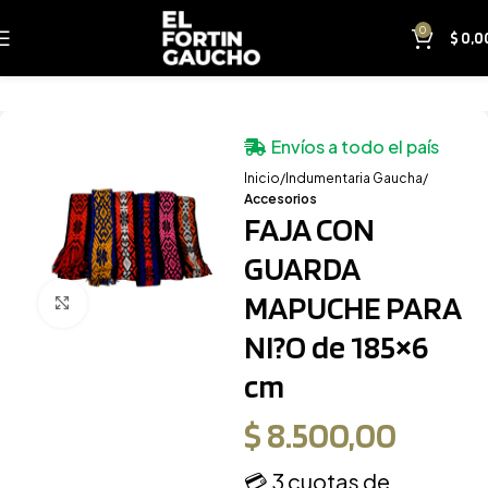
0
$
0,0
Envíos a todo el país
Inicio
Indumentaria Gaucha
Accesorios
FAJA CON
GUARDA
MAPUCHE PARA
Clic para ampliar
NI?O de 185×6
cm
$
8.500,00
💳 3 cuotas de