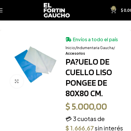
0
$
0,0
Envíos a todo el país
Inicio
Indumentaria Gaucha
Accesorios
PA?UELO DE
CUELLO LISO
PONGEE DE
Clic para ampliar
80X80 CM.
$
5.000,00
💳 3 cuotas de
$
1.666,67
sin interés