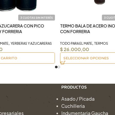
3 CUOTAS SIN INTERÉS
3 CUOT
 AZUCARERA CON PICO
TERMO BALA DE ACERO IN
Y FORRERIA
CON FORRERIA
,
,
 MATE
YERBERAS Y AZUCARERAS
TODO PARA EL MATE
TERMOS
0
$
26.000,00
 CARRITO
SELECCIONAR OPCIONES
PRODUCTOS
Asado / Picada
Cuchilleria
resariales
Indumentaria Gaucha