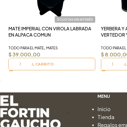
3 CUOTAS SIN INTERÉS
MATE IMPERIAL CON VIROLA LABRADA
YERBERA Y
EN ALPACA COMUN
VERTEDOR 
,
TODO PARA EL MATE
MATES
TODO PARA EL
$
39.000,00
$
8.000,0
AÑADIR AL CARRITO
AÑADIR AL
MENU
Inicio
Tienda
Regalos emp