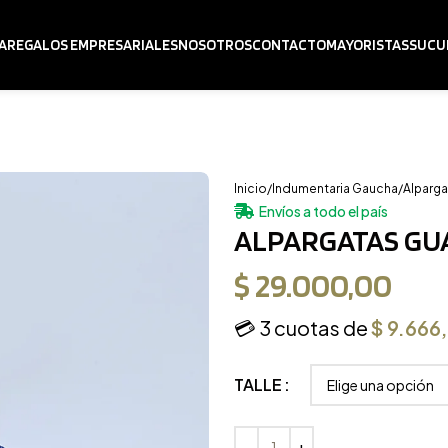
A
REGALOS EMPRESARIALES
NOSOTROS
CONTACTO
MAYORISTAS
SUCU
Inicio
Indumentaria Gaucha
Alparga
Envíos a todo el país
ALPARGATAS GU
$
29.000,00
💳 3 cuotas de
$
9.666
TALLE