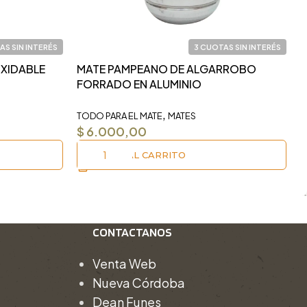
AS SIN INTERÉS
3 CUOTAS SIN INTERÉS
OXIDABLE
MATE PAMPEANO DE ALGARROBO
F
FORRADO EN ALUMINIO
M
,
TODO PARA EL MATE
MATES
I
$
6.000,00
AÑADIR AL CARRITO
CONTACTANOS
Venta Web
Nueva Córdoba
Dean Funes