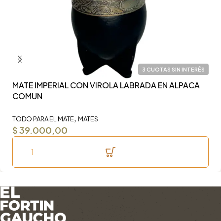
3 CUOTAS SIN INTERÉS
MATE IMPERIAL CON VIROLA LABRADA EN ALPACA
Y
COMUN
F
,
TODO PARA EL MATE
MATES
TO
$
39.000,00
$