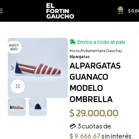
0
$
0,0
Envíos a todo el país
AGOT
ADO
Inicio
Indumentaria Gaucha
Alpargatas
ALPARGATAS
GUANACO
MODELO
Clic para ampliar
OMBRELLA
$
29.000,00
💳 3 cuotas de
$
9.666,67
sin interés