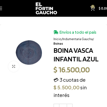
0
$
0,0
Envíos a todo el país
Inicio
Indumentaria Gaucha
Boinas
BOINA VASCA
INFANTIL AZUL
Clic para ampliar
$
16.500,00
💳 3 cuotas de
$
5.500,00
sin
interés