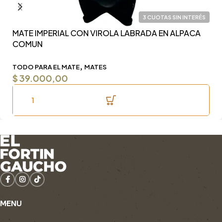
3 CUOTAS SIN INTERÉS
MATE IMPERIAL CON VIROLA LABRADA EN ALPACA
Y
COMUN
F
,
TODO PARA EL MATE
MATES
T
$
39.000,00
$
MENU