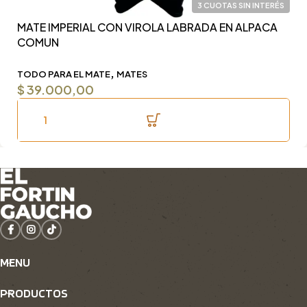
3 CUOTAS SIN INTERÉS
MATE IMPERIAL CON VIROLA LABRADA EN ALPACA
Y
COMUN
F
,
TODO PARA EL MATE
MATES
T
$
39.000,00
$
MENU
PRODUCTOS