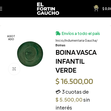
0
$
0,0
Envíos a todo el país
AGOT
ADO
Inicio
Indumentaria Gaucha
Boinas
BOINA VASCA
INFANTIL
VERDE
Clic para ampliar
$
16.500,00
💳 3 cuotas de
$
5.500,00
sin
interés