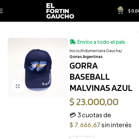
0
$
0,0
Envíos a todo el país
Inicio
Indumentaria Gaucha
Gorras Argentinas
GORRA
BASEBALL
MALVINAS AZUL
Clic para ampliar
$
23.000,00
💳 3 cuotas de
$
7.666,67
sin interés