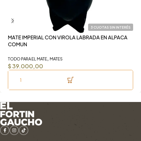
3 CUOTAS SIN INTERÉS
MATE IMPERIAL CON VIROLA LABRADA EN ALPACA
Y
COMUN
F
,
TODO PARA EL MATE
MATES
TO
$
39.000,00
$