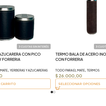
3 CUOTAS SIN INTERÉS
3 CUOT
 AZUCARERA CON PICO
TERMO BALA DE ACERO IN
Y FORRERIA
CON FORRERIA
,
,
 MATE
YERBERAS Y AZUCARERAS
TODO PARA EL MATE
TERMOS
0
$
26.000,00
 CARRITO
SELECCIONAR OPCIONES