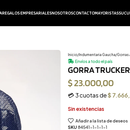
A
REGALOS EMPRESARIALES
NOSOTROS
CONTACTO
MAYORISTAS
SUCU
Inicio
Indumentaria Gaucha
Gorras 
Envíos a todo el país
GORRA TRUCKER
$
23.000,00
💳 3 cuotas de
$
7.666
Sin existencias
Añadir a la lista de deseos
SKU
84541-1-1-1-1