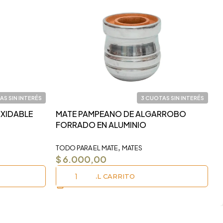
AS SIN INTERÉS
3 CUOTAS SIN INTERÉS
OXIDABLE
MATE PAMPEANO DE ALGARROBO
F
FORRADO EN ALUMINIO
M
,
TODO PARA EL MATE
MATES
I
$
6.000,00
AÑADIR AL CARRITO