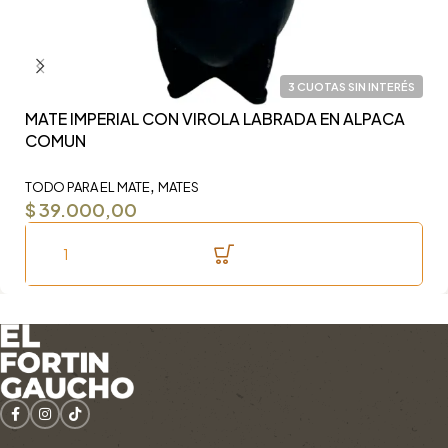
3 CUOTAS SIN INTERÉS
MATE IMPERIAL CON VIROLA LABRADA EN ALPACA
Y
COMUN
F
,
TODO PARA EL MATE
MATES
TO
$
39.000,00
$