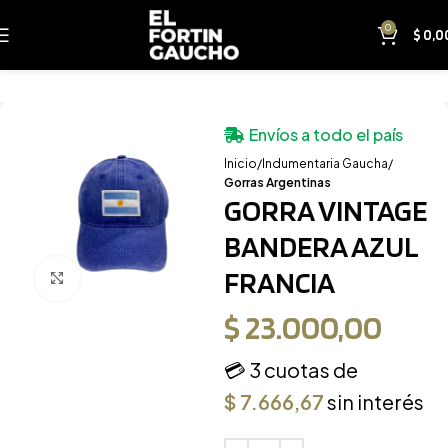
0
$
0,0
Envíos a todo el país
Inicio
Indumentaria Gaucha
Gorras Argentinas
GORRA VINTAGE
BANDERA AZUL
FRANCIA
Clic para ampliar
$
23.000,00
💳 3 cuotas de
$
7.666,67
sin interés