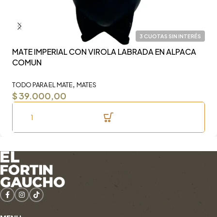
3 CUOTAS SIN INTERÉS
MATE IMPERIAL CON VIROLA LABRADA EN ALPACA
Y
COMUN
F
,
TODO PARA EL MATE
MATES
TO
$
39.000,00
$