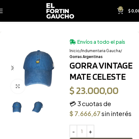
0
$
0,0
Envíos a todo el país
Inicio
Indumentaria Gaucha
Gorras Argentinas
GORRA VINTAGE
MATE CELESTE
Clic para ampliar
$
23.000,00
💳 3 cuotas de
$
7.666,67
sin interés