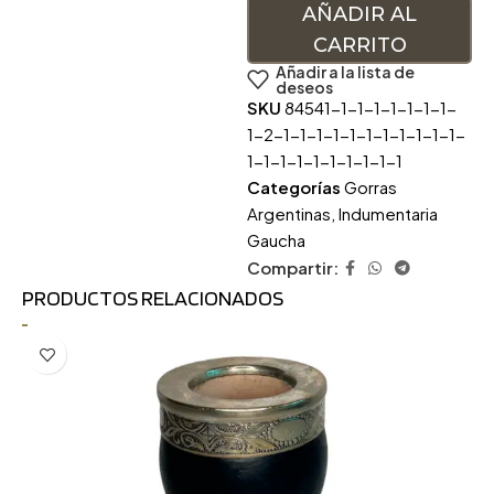
AÑADIR AL
CARRITO
Añadir a la lista de
deseos
SKU
84541-1-1-1-1-1-1-1-
1-2-1-1-1-1-1-1-1-1-1-1-1-
1-1-1-1-1-1-1-1-1-1
Categorías
Gorras
Argentinas
,
Indumentaria
Gaucha
Compartir:
PRODUCTOS RELACIONADOS