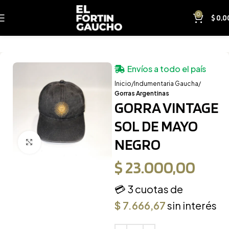
0
$
0,0
Envíos a todo el país
Inicio
Indumentaria Gaucha
Gorras Argentinas
GORRA VINTAGE
SOL DE MAYO
NEGRO
Clic para ampliar
$
23.000,00
💳 3 cuotas de
$
7.666,67
sin interés