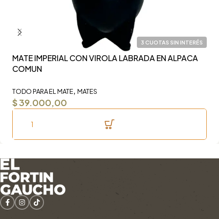
3 CUOTAS SIN INTERÉS
MATE IMPERIAL CON VIROLA LABRADA EN ALPACA
Y
COMUN
F
,
TODO PARA EL MATE
MATES
TO
$
39.000,00
$