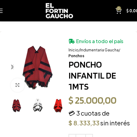
0
$
0,0
Envíos a todo el país
Inicio
Indumentaria Gaucha
Ponchos
PONCHO
INFANTIL DE
1MTS
Clic para ampliar
$
25.000,00
💳 3 cuotas de
$
8.333,33
sin interés