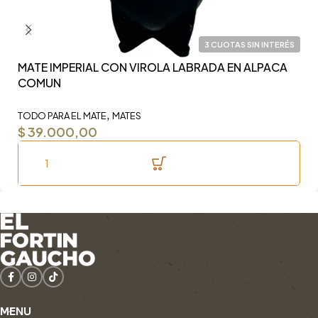
3 CUOTAS SIN INTERÉS
MATE IMPERIAL CON VIROLA LABRADA EN ALPACA
Y
COMUN
F
,
TODO PARA EL MATE
MATES
TO
$
39.000,00
$
MENU