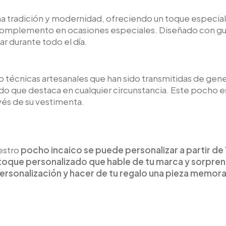
na tradición y modernidad, ofreciendo un toque especial
omplemento en ocasiones especiales. Diseñado con guar
r durante todo el día.
écnicas artesanales que han sido transmitidas de gener
do que destaca en cualquier circunstancia. Este pocho es
vés de su vestimenta.
estro
pocho incaico se puede personalizar a partir d
toque personalizado que hable de tu marca y sorpren
ersonalización y hacer de tu regalo una pieza memora