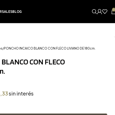
0
RSALES
BLOG
os
PONCHO INCAICO BLANCO CON FLECO LIVIANO DE 180cm.
 BLANCO CON FLECO
m.
,33
sin interés