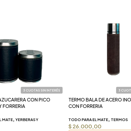
3 CUOTAS SIN INTERÉS
3 CUOT
 AZUCARERA CON PICO
TERMO BALA DE ACERO IN
Y FORRERIA
CON FORRERIA
,
,
L MATE
YERBERAS Y
TODO PARA EL MATE
TERMOS
$
26.000,00