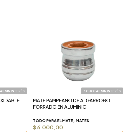
AS SIN INTERÉS
3 CUOTAS SIN INTERÉS
OXIDABLE
MATE PAMPEANO DE ALGARROBO
F
FORRADO EN ALUMINIO
M
,
TODO PARA EL MATE
MATES
I
$
6.000,00