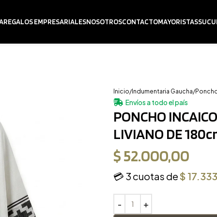
A
REGALOS EMPRESARIALES
NOSOTROS
CONTACTO
MAYORISTAS
SUCU
Inicio
Indumentaria Gaucha
Ponch
Envíos a todo el país
PONCHO INCAICO
LIVIANO DE 180c
$
52.000,00
💳 3 cuotas de
$
17.333