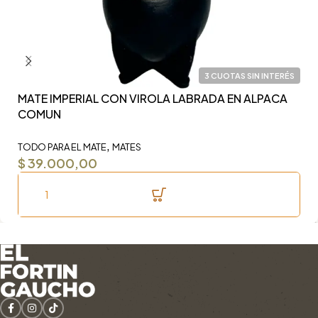
3 CUOTAS SIN INTERÉS
MATE IMPERIAL CON VIROLA LABRADA EN ALPACA
Y
COMUN
F
,
TODO PARA EL MATE
MATES
TO
$
39.000,00
$