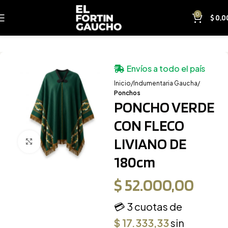
0
$
0,0
Envíos a todo el país
Inicio
Indumentaria Gaucha
Ponchos
PONCHO VERDE
CON FLECO
LIVIANO DE
Clic para ampliar
180cm
$
52.000,00
💳 3 cuotas de
$
17.333,33
sin