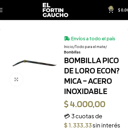
0
$
0,0
Envíos a todo el país
Inicio
Todo para el mate
Bombillas
BOMBILLA PICO
DE LORO ECON?
MICA – ACERO
Clic para ampliar
INOXIDABLE
$
4.000,00
💳 3 cuotas de
$
1.333,33
sin interés