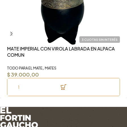
3 CUOTAS SIN INTERÉS
MATE IMPERIAL CON VIROLA LABRADA EN ALPACA
Y
COMUN
F
,
TODO PARA EL MATE
MATES
TO
$
39.000,00
$