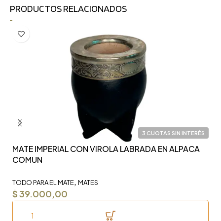
PRODUCTOS RELACIONADOS
3 CUOTAS SIN INTERÉS
MATE IMPERIAL CON VIROLA LABRADA EN ALPACA
Y
COMUN
F
,
TODO PARA EL MATE
MATES
TO
$
39.000,00
$