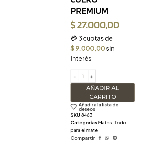
PREMIUM
$
27.000,00
💳 3 cuotas de
$
9.000,00
sin
interés
AÑADIR AL
CARRITO
Añadir a la lista de
deseos
SKU
8463
Categorías
Mates
,
Todo
para el mate
Compartir: