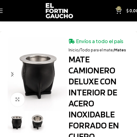
0
$
0,0
Envíos a todo el país
Inicio
Todo para el mate
Mates
MATE
CAMIONERO
DELUXE CON
INTERIOR DE
Clic para ampliar
ACERO
INOXIDABLE
FORRADO EN
CUERO