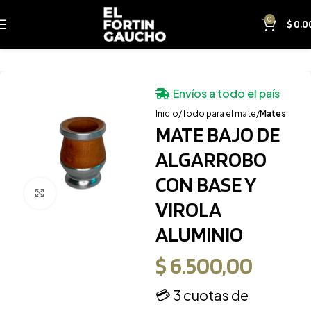
0
$
0,0
Envíos a todo el país
Inicio
Todo para el mate
Mates
MATE BAJO DE
ALGARROBO
CON BASE Y
Clic para ampliar
VIROLA
ALUMINIO
$
6.500,00
💳 3 cuotas de