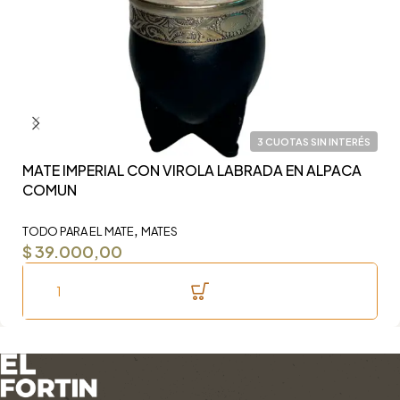
3 CUOTAS SIN INTERÉS
MATE IMPERIAL CON VIROLA LABRADA EN ALPACA
Y
COMUN
F
,
TODO PARA EL MATE
MATES
TO
$
39.000,00
$