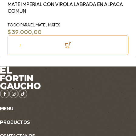
MATE IMPERIAL CON VIROLA LABRADA EN ALPACA
Y
COMUN
F
,
TODO PARA EL MATE
MATES
TO
$
39.000,00
$
MENU
PRODUCTOS
CONTACTANOS