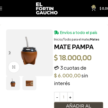
0
$
0,0
Envíos a todo el país
Inicio
Todo para el mate
Mates
MATE PAMPA
$
18.000,00
💳 3 cuotas de
Clic para ampliar
$
6.000,00
sin
interés
AÑADIR AL