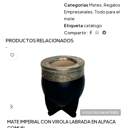
Categorías
Mates
,
Regalos
Empresariales
,
Todo para el
mate
Etiqueta
catalogo
Compartir:
PRODUCTOS RELACIONADOS
3 CUOTAS SIN INTERÉS
MATE IMPERIAL CON VIROLA LABRADA EN ALPACA
Y
COMUN
F