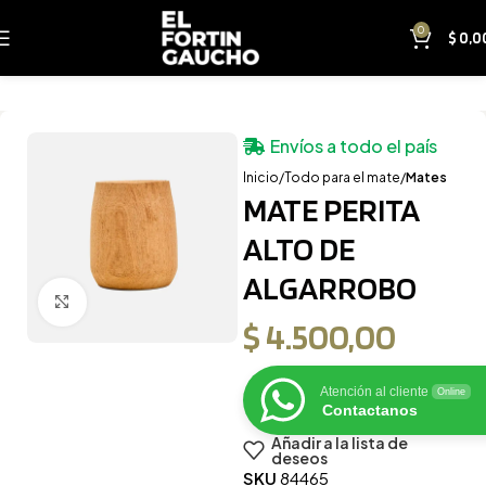
0
$
0,0
Envíos a todo el país
Inicio
Todo para el mate
Mates
MATE PERITA
ALTO DE
ALGARROBO
Clic para ampliar
$
4.500,00
Atención al cliente
Online
Contactanos
Añadir a la lista de
deseos
SKU
84465