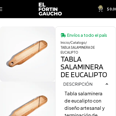
0
$
0,0
Envíos a todo el país
Inicio
Catalogo
TABLA SALAMINERA DE
EUCALIPTO
TABLA
SALAMINERA
DE EUCALIPTO
DESCRIPCIÓN
Tabla salaminera
de eucalipto con
diseño artesanal y
terminación de