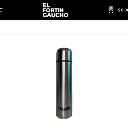
0
$
0,0