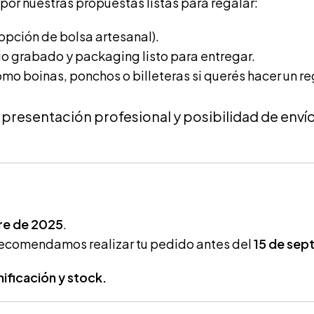
por nuestras propuestas listas para regalar:
 opción de bolsa artesanal).
ogo grabado y packaging listo para entregar.
mo boinas, ponchos o billeteras si querés hacer un r
presentación profesional y posibilidad de envío
re de 2025
.
e recomendamos realizar tu pedido antes del
15 de sep
ificación y stock.