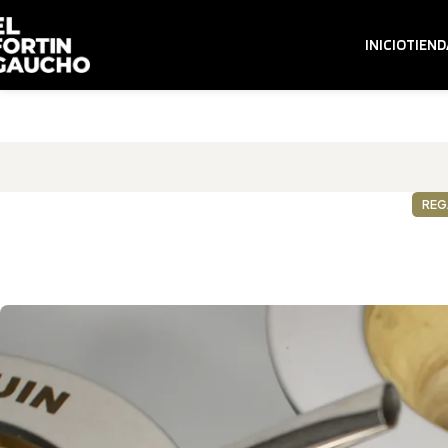
INICIO
TIEND
REG
Cómo estar presente este Día de 
FOR