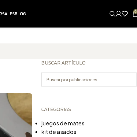
0
RSALES
BLOG
BUSCAR ARTÍCULO
s de EL
CATEGORÍAS
juegos de mates
kit de asados