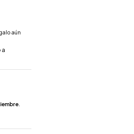
egalo aún
 a
tiembre
.