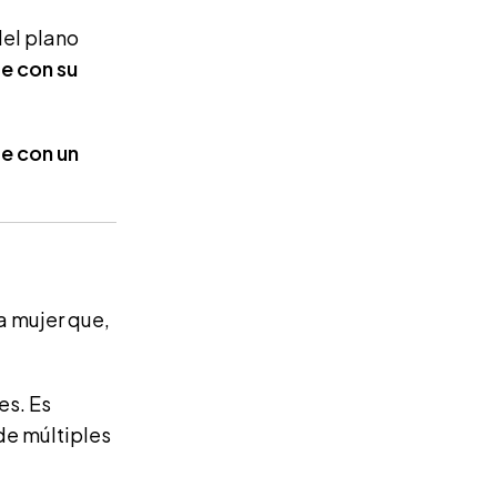
del plano
e con su
te con un
a mujer que,
es. Es
de múltiples