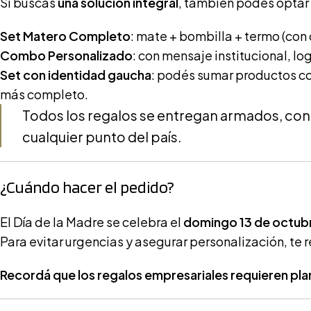
Si buscás
una solución integral
, también podés optar 
Set Matero Completo
: mate + bombilla + termo (con
Combo Personalizado
: con mensaje institucional, l
Set con identidad gaucha
: podés sumar productos co
más completo.
Todos los regalos se entregan armados, con 
cualquier punto del país.
¿Cuándo hacer el pedido?
El Día de la Madre se celebra el
domingo 13 de octub
Para evitar urgencias y asegurar personalización, t
Recordá que los regalos empresariales requieren plan