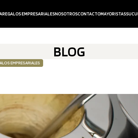
A
REGALOS EMPRESARIALES
NOSOTROS
CONTACTO
MAYORISTAS
SUCU
BLOG
ALOS EMPRESARIALES
la Madre con regalos empresariale
TÍN GAUCHO