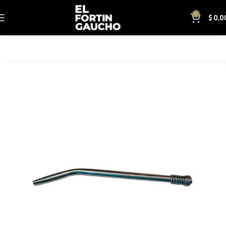
0
$
0,0