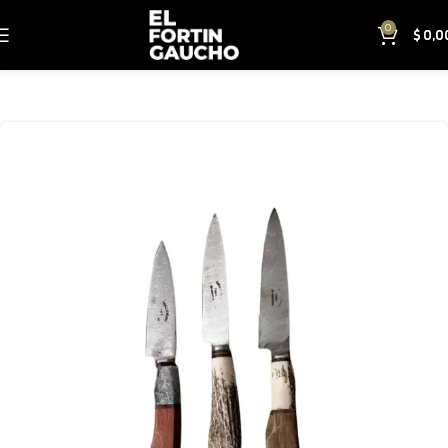
0
$
0,0