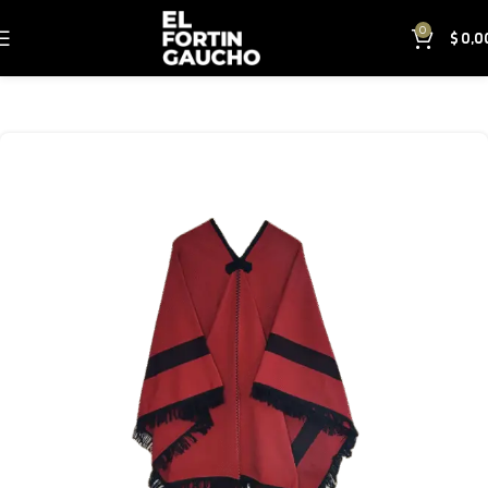
0
$
0,0