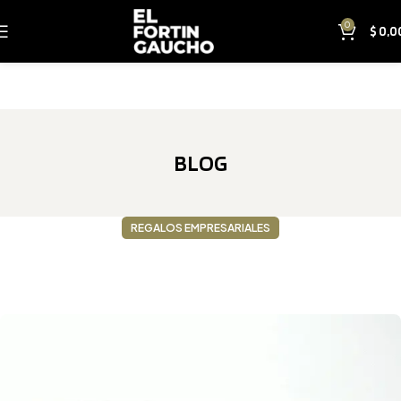
0
$
0,0
BLOG
REGALOS EMPRESARIALES
¿Buscás regalos empresariales con envío a todo el
país? Elegí termos y bombillas personalizadas de El
Fortín Gaucho