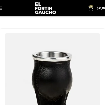
0
$
0,0